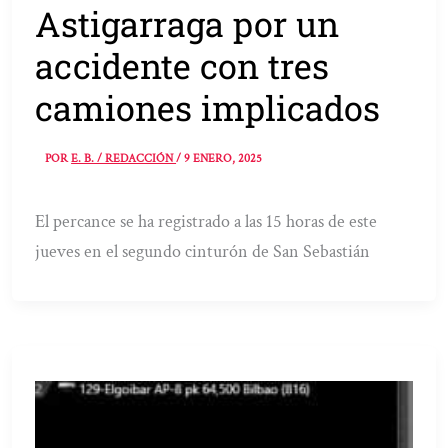
Astigarraga por un
accidente con tres
camiones implicados
POR
E. B. / REDACCIÓN
/
9 ENERO, 2025
El percance se ha registrado a las 15 horas de este
jueves en el segundo cinturón de San Sebastián