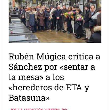
Rubén Múgica crítica a
Sánchez por «sentar a
la mesa» a los
«herederos de ETA y
Batasuna»
POR
E. B. / REDACCIÓN
/
8 FEBRERO, 2025