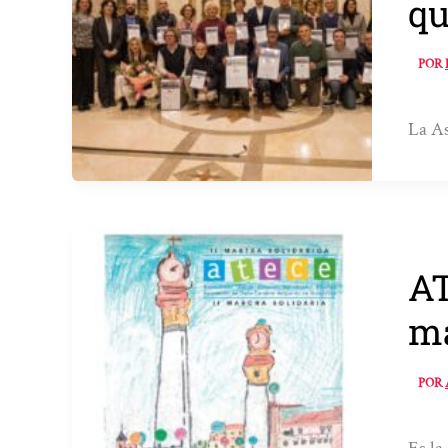
qu
POR
La As
AT
ma
POR