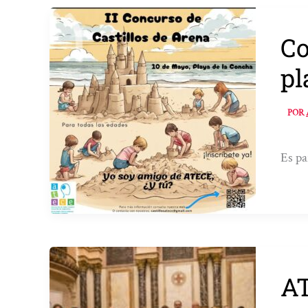
Co
pl
POR
Es pa
AT