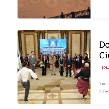
Do
Ci
POR
Todos
pleno