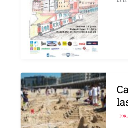
Es la
Ca
la
POR