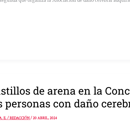
 segunda que organiza la Asociación de daño cerebral adquiri
stillos de arena en la Conc
s personas con daño cerebr
A. E. / REDACCIÓN
/
20 ABRIL, 2024