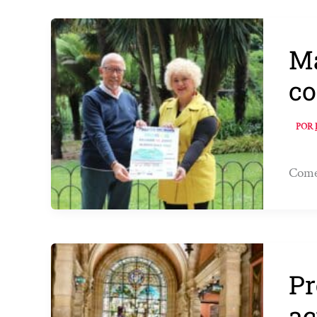
Ma
co
POR
Comen
Pr
ac