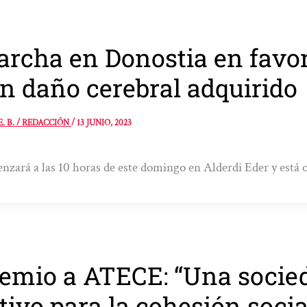
rcha en Donostia en favor
n daño cerebral adquirido
E. B. / REDACCIÓN
/
13 JUNIO, 2023
zará a las 10 horas de este domingo en Alderdi Eder y est
emio a ATECE: “Una socied
tivo para la cohesión socia