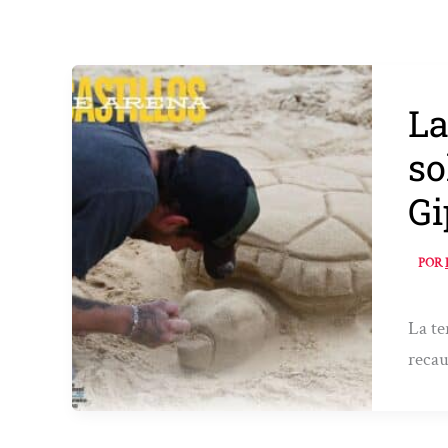
La
so
Gi
POR
La te
recau