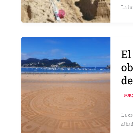
La in
El
ob
de
POR
La cr
sábad