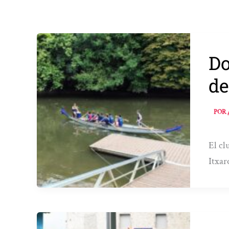
Do
de
POR
El cl
Itxar