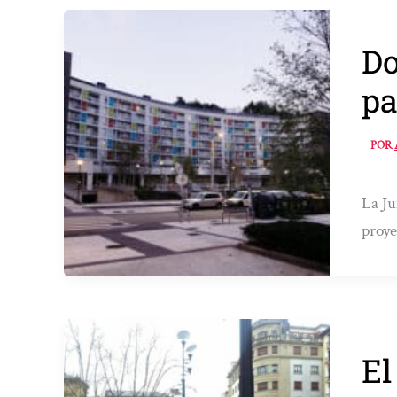
Do
pa
POR
La Ju
proye
El