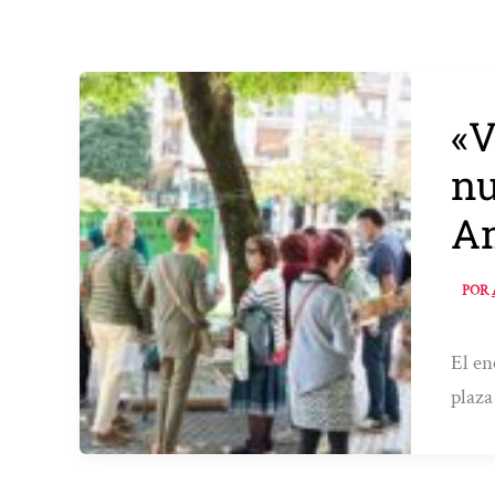
«V
nu
Am
POR
El en
plaza