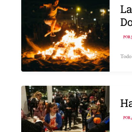
La
Do
POR
Todo 
Ha
POR