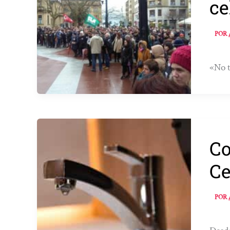
ce
POR
«No t
Co
Ce
POR