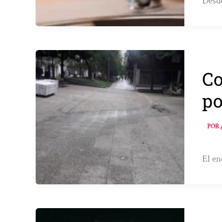
Desde
Co
po
POR
El en