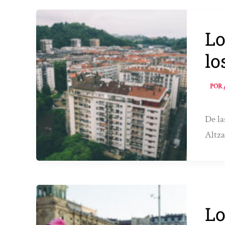
Lo
lo
POR
De la
Altza
Lo