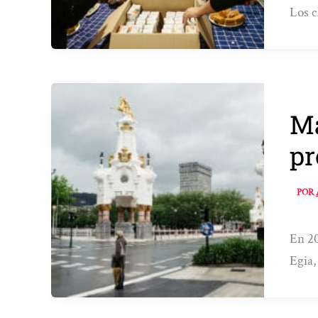
Los c
Má
pr
POR
En 20
Egia,