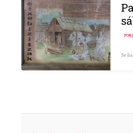
Pa
sá
POR
Se ha