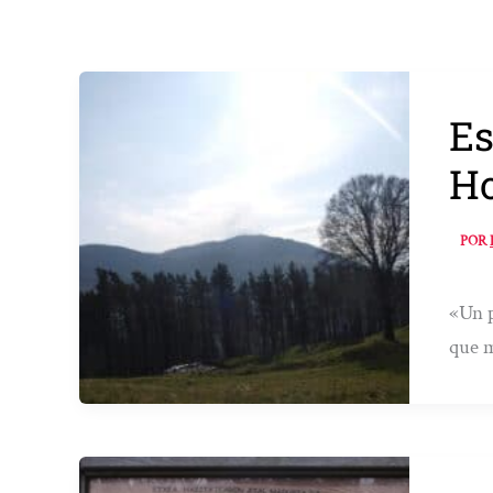
Es
Ho
POR
«Un p
que m