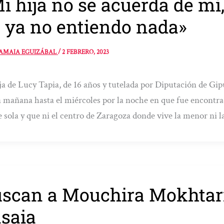
i hija no se acuerda de mí,
 ya no entiendo nada»
AMAIA EGUIZÁBAL
/
2 FEBRERO, 2023
ja de Lucy Tapia, de 16 años y tutelada por Diputación de Gi
a mañana hasta el miércoles por la noche en que fue encontra
e sola y que ni el centro de Zaragoza donde vive la menor ni l
scan a Mouchira Mokhtari
saia