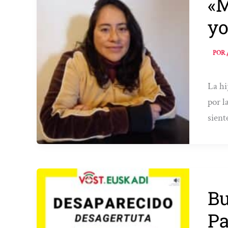
«M
yo
POR
La hi
por l
sient
Bu
Pa