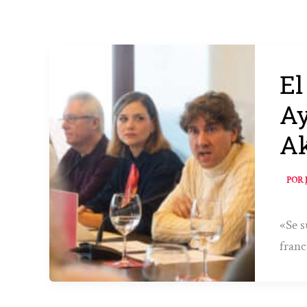
El
Ay
Ak
POR
«Se s
franc