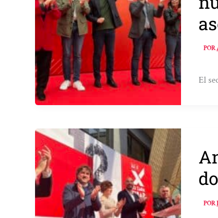
nu
as
POR
El se
An
do
POR