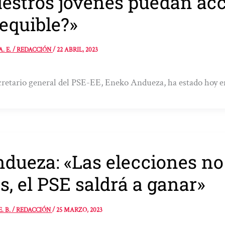
estros jóvenes puedan acc
equible?»
A. E. / REDACCIÓN
/
22 ABRIL, 2023
cretario general del PSE-EE, Eneko Andueza, ha estado hoy e
dueza: «Las elecciones no 
s, el PSE saldrá a ganar»
E. B. / REDACCIÓN
/
25 MARZO, 2023