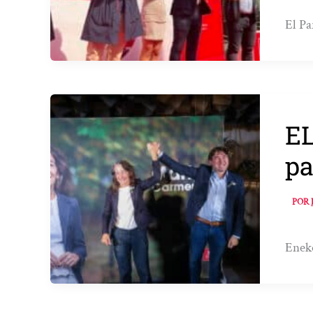
El Pa
EL
pa
POR
Eneko