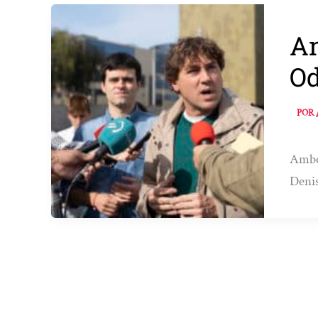
An
Od
POR
Ambos
Denis