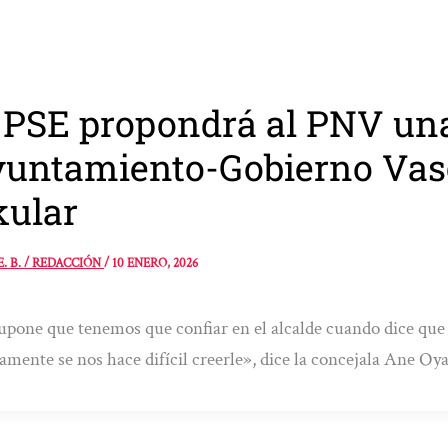
 PSE propondrá al PNV un
untamiento-Gobierno Vasc
ular
E. B. / REDACCIÓN
/
10 ENERO, 2026
upone que tenemos que confiar en el alcalde cuando dice que v
amente se nos hace difícil creerle», dice la concejala Ane Oy