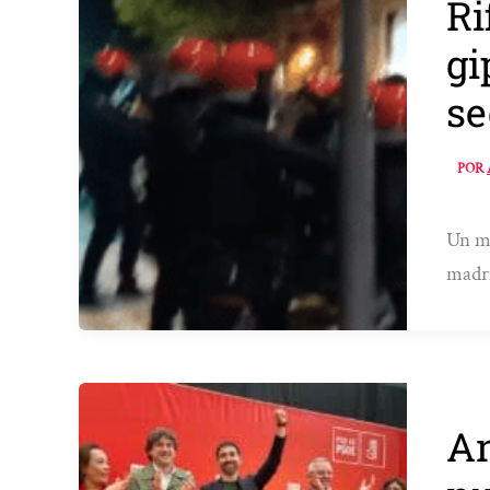
Ri
gi
se
POR
Un me
madri
An