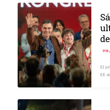
Sá
ul
de
POR
El je
EE de