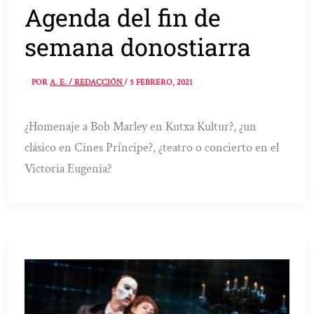
Agenda del fin de
semana donostiarra
POR
A. E. / REDACCIÓN
/
5 FEBRERO, 2021
¿Homenaje a Bob Marley en Kutxa Kultur?, ¿un
clásico en Cines Príncipe?, ¿teatro o concierto en el
Victoria Eugenia?