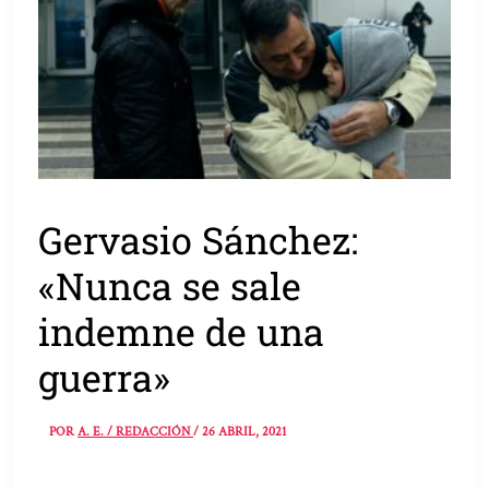
Gervasio Sánchez:
«Nunca se sale
indemne de una
guerra»
POR
A. E. / REDACCIÓN
/
26 ABRIL, 2021