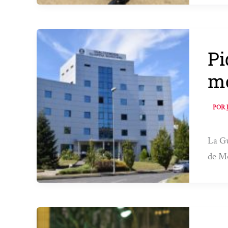
Pi
mo
POR
La Gu
de M