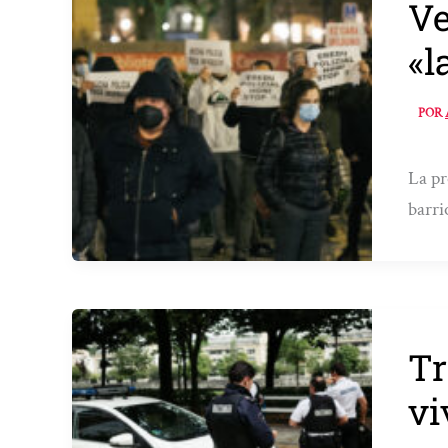
Ve
«l
POR
La pr
barri
Tr
vi