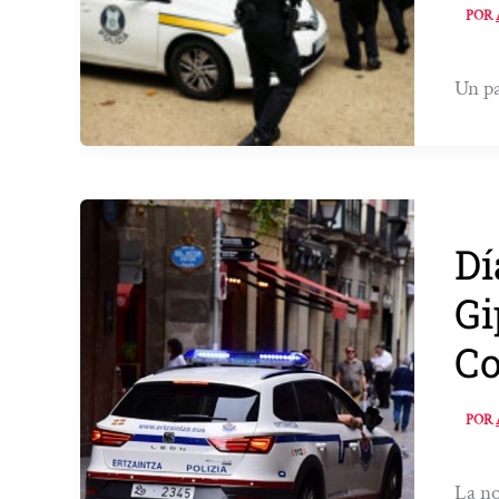
POR
Un pa
Dí
Gi
Co
POR
La no