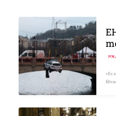
EH
mo
POR
«Es a
filtr