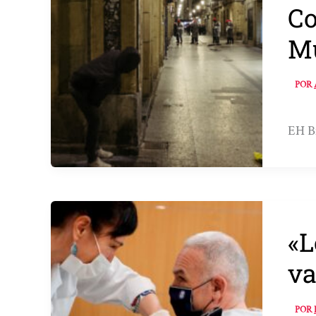
Co
Mu
POR
EH Bi
«L
v
POR