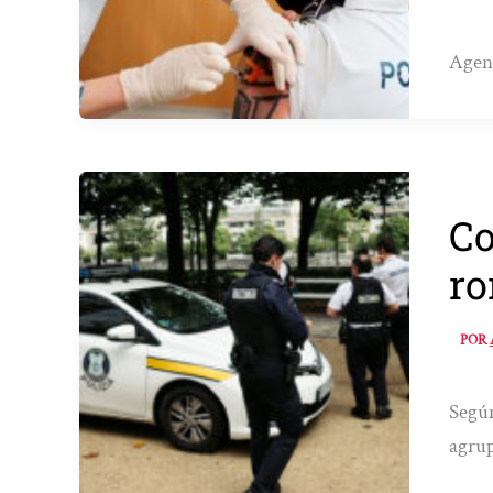
Agent
Co
ro
POR
Según
agrup