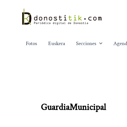
Ir
al
contenido
Fotos
Euskera
Secciones
Agend
GuardiaMunicipal