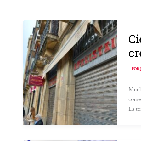
Ci
cr
POR
Mucho
comer
La to