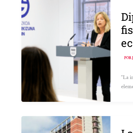
Di
fi
e
POR
“La i
eleme