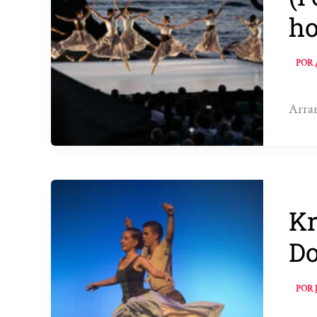
ho
POR
Arran
Kr
Do
POR