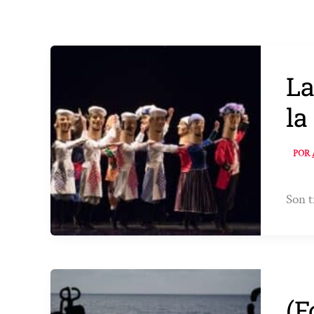
La
la
POR
Son t
(F