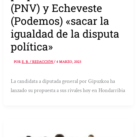
(PNV) y Echeveste
(Podemos) «sacar la
igualdad de la disputa
política»
POR
E. B. / REDACCIÓN
/
4 MARZO, 2023
La candidata a diputada general por Gipuzkoa ha
lanzado su propuesta a sus rivales hoy en Hondarribia