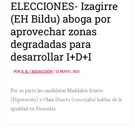
ELECCIONES- Izagirre
(EH Bildu) aboga por
aprovechar zonas
degradadas para
desarrollar I+D+I
POR
E. B. / REDACCIÓN
/
22 MAYO, 2023
Por su parte las candidatas Maddalen Iriarte
(Diputación) y Olaia Duarte (concejalía) hablan de la
igualdad en Donostia