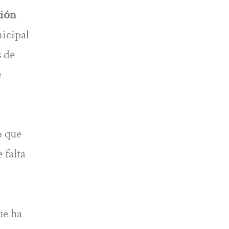
xión
icipal
s de
e
o que
 falta
ue ha