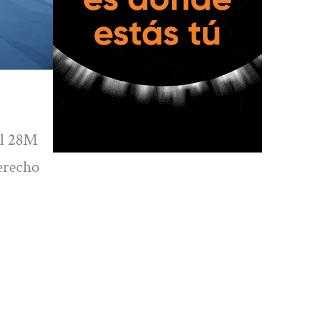
el 28M
derecho