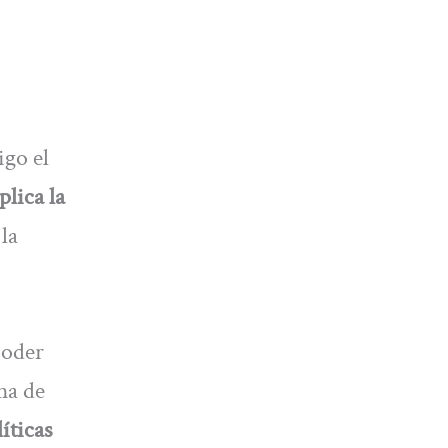
igo el
plica la
 la
poder
ha de
íticas