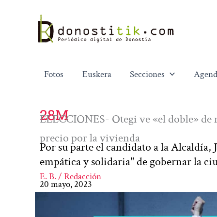
Ir
al
contenido
Fotos
Euskera
Secciones
Agend
28M
ELECCIONES- Otegi ve «el doble» de m
precio por la vivienda
Por su parte el candidato a la Alcaldía
empática y solidaria" de gobernar la ci
E. B. / Redacción
20 mayo, 2023