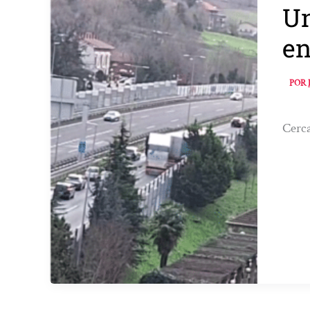
Un
en
POR
Cerca