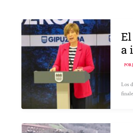
El
a 
POR
Los d
final