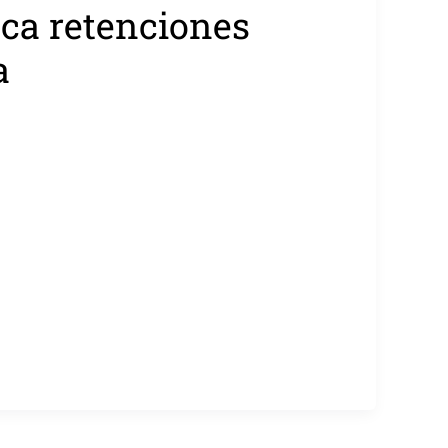
oca retenciones
a