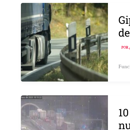
Gi
de
POR
Funci
10
nu