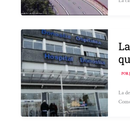
La ca
La
qu
POR
La de
Como 