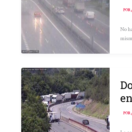
POR
No ha
mism
Do
en
POR