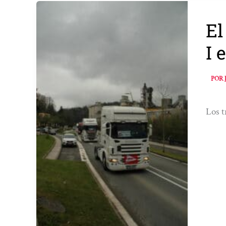
El
I 
POR
Los t