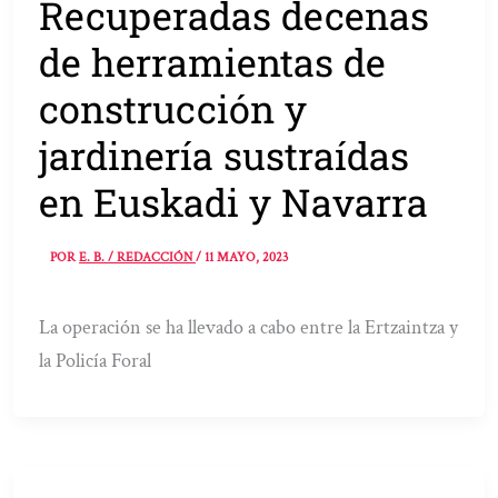
Recuperadas decenas
de herramientas de
construcción y
jardinería sustraídas
en Euskadi y Navarra
POR
E. B. / REDACCIÓN
/
11 MAYO, 2023
La operación se ha llevado a cabo entre la Ertzaintza y
la Policía Foral