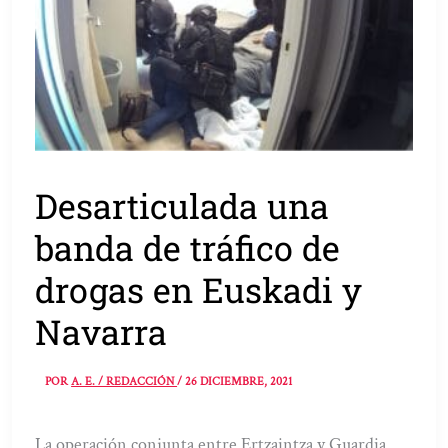
Desarticulada una
banda de tráfico de
drogas en Euskadi y
Navarra
POR
A. E. / REDACCIÓN
/
26 DICIEMBRE, 2021
La operación conjunta entre Ertzaintza y Guardia