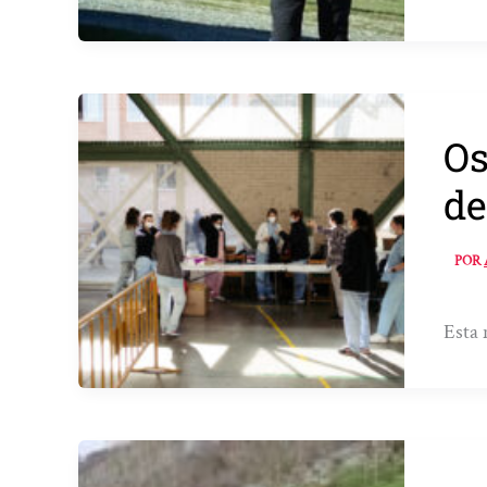
Os
de
POR
Esta 