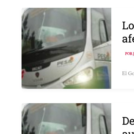
Lo
af
POR
El Go
De
au