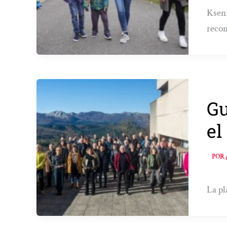
Kseni
recon
Gu
el
POR
La pl