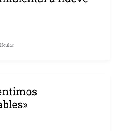
lículas
sentimos
ables»