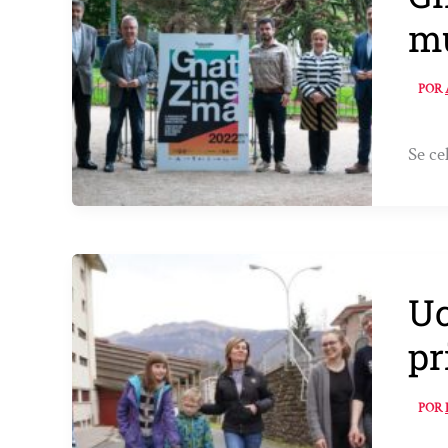
mu
POR
Se ce
Uc
pr
POR