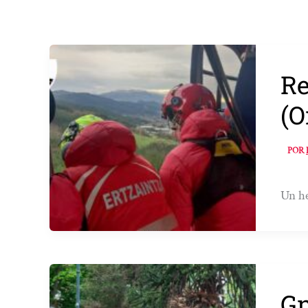
Re
(O
POR
Un he
Gn