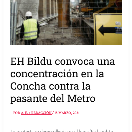
EH Bildu convoca una
concentración en la
Concha contra la
pasante del Metro
POR
A. E. / REDACCIÓN
/
18 MARZO, 2021
La protesta se desarrollará con el lema ‘Ez handitu