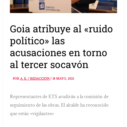
Goia atribuye al «ruido
político» las
acusaciones en torno
al tercer socavón
POR
A. E. / REDACCIÓN
/
18 MAYO, 2021
Representantes de ETS acudirán a la comisión de
seguimiento de las obras. El alcalde ha reconocido
que están «vigilantes»