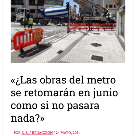
«¿Las obras del metro
se retomarán en junio
como si no pasara
nada?»
POR
E. B. / REDACCIÓN
/
24 MAYO, 2021