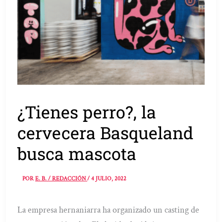
¿Tienes perro?, la
cervecera Basqueland
busca mascota
POR
E. B. / REDACCIÓN
/
4 JULIO, 2022
La empresa hernaniarra ha organizado un casting de