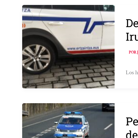
De
Ir
POR
Los h
Pe
de