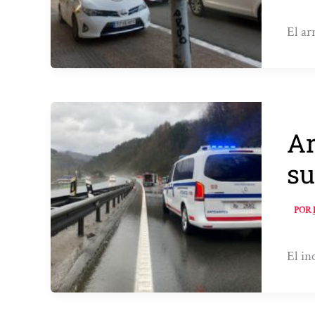
El ar
Ar
su
POR
El in