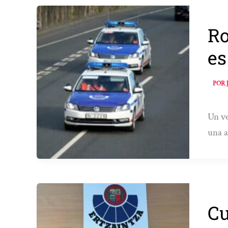
Ro
es
POR
Un ve
una a
Cu