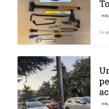
To
POR
La op
Un
pe
ac
POR