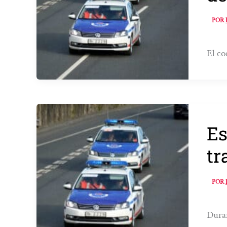
POR
El co
Es
tr
POR
Duran