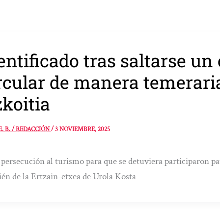
entificado tras saltarse un 
rcular de manera temerari
koitia
E. B. / REDACCIÓN
/
3 NOVIEMBRE, 2025
 persecución al turismo para que se detuviera participaron pa
én de la Ertzain-etxea de Urola Kosta