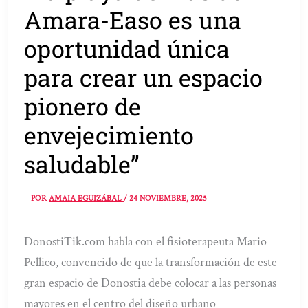
Amara-Easo es una
oportunidad única
para crear un espacio
pionero de
envejecimiento
saludable”
POR
AMAIA EGUIZÁBAL
/
24 NOVIEMBRE, 2025
DonostiTik.com habla con el fisioterapeuta Mario
Pellico, convencido de que la transformación de este
gran espacio de Donostia debe colocar a las personas
mayores en el centro del diseño urbano