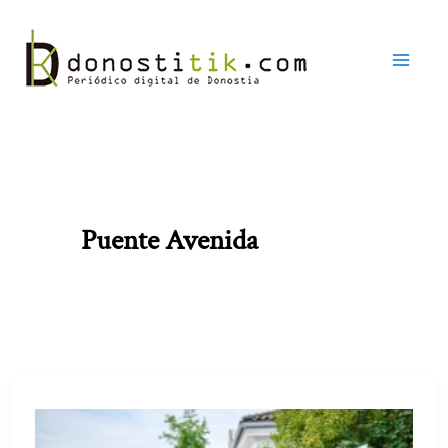
Ir
al
contenido
Puente Avenida