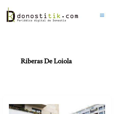
Ir
al
contenido
Riberas De Loiola