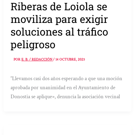
Riberas de Loiola se
moviliza para exigir
soluciones al tráfico
peligroso
POR
E. B. / REDACCIÓN
/
14 OCTUBRE, 2025
“Llevamos casi dos años esperando a que una moción
aprobada por unanimidad en el Ayuntamiento de
Donostia se aplique», denuncia la asociación vecinal