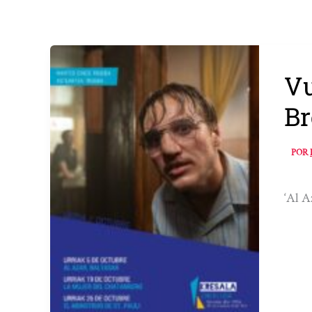
Vu
Br
POR
‘Al A