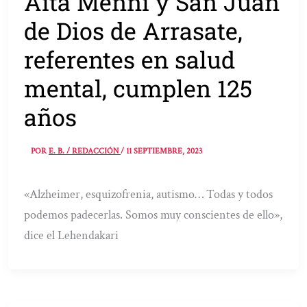
Aita Menni y San Juan
de Dios de Arrasate,
referentes en salud
mental, cumplen 125
años
POR
E. B. / REDACCIÓN
/
11 SEPTIEMBRE, 2023
«Alzheimer, esquizofrenia, autismo… Todas y todos
podemos padecerlas. Somos muy conscientes de ello»,
dice el Lehendakari