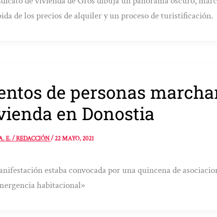
ndicato de vivienda de Gros dibuja un panorama oscuro, marc
bida de los precios de alquiler y un proceso de turistificación.
entos de personas marchan
vienda en Donostia
A. E. / REDACCIÓN
/
22 MAYO, 2021
nifestación estaba convocada por una quincena de asociacion
mergencia habitacional»