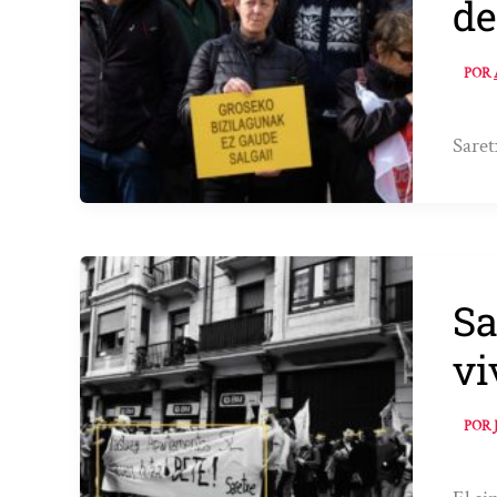
de
POR
Saret
Sa
vi
POR