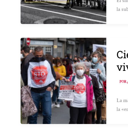
El si
la su
Ci
vi
POR
La ma
la «e