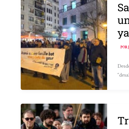
Sa
un
ya
POR
Desde
“desa
Tr