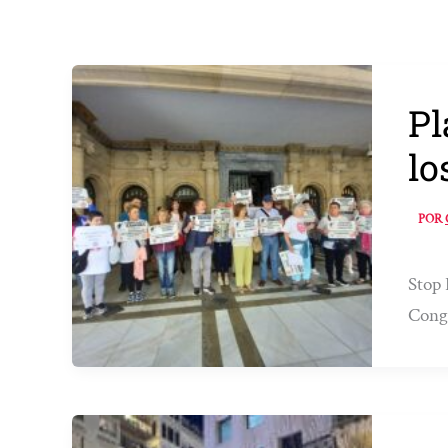
Pl
lo
POR
Stop 
Cong