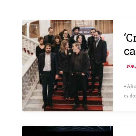
‘C
ca
POR
«Ahor
es do