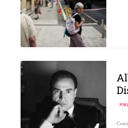
Al
Di
POR
Comie