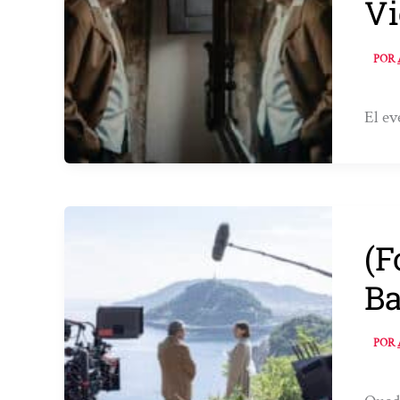
Vi
POR
El ev
(F
Ba
POR