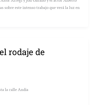
Aitor Arregi y Jon Garaño y el actor Alberto
s sobre este intenso trabajo que verá la luz en
 el rodaje de
sta la calle Andia