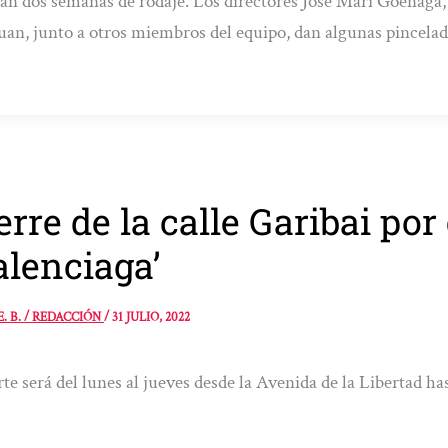
n dos semanas de rodaje. Los directores Jose Mari Goenaga, 
uan, junto a otros miembros del equipo, dan algunas pincelada
erre de la calle Garibai por
alenciaga’
E. B. / REDACCIÓN
/
31 JULIO, 2022
rte será del lunes al jueves desde la Avenida de la Libertad ha