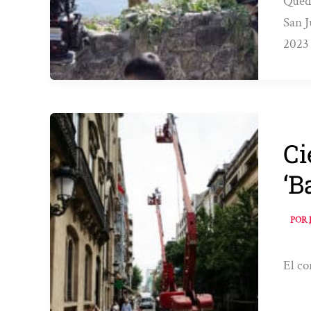
Queda
San J
2023
Ci
‘B
POR
El co