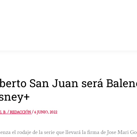
berto San Juan será Balenc
sney+
E. B. / REDACCIÓN
/
6 JUNIO, 2022
nza el rodaje de la serie que llevará la firma de Jose Mari G