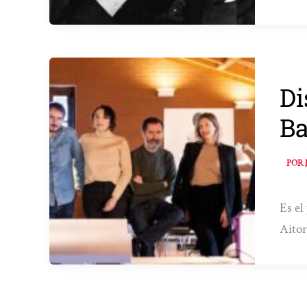
Di
Ba
POR
Es el
Aitor