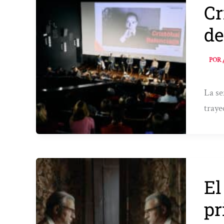
Cr
de
POR
La se
traye
El
pr