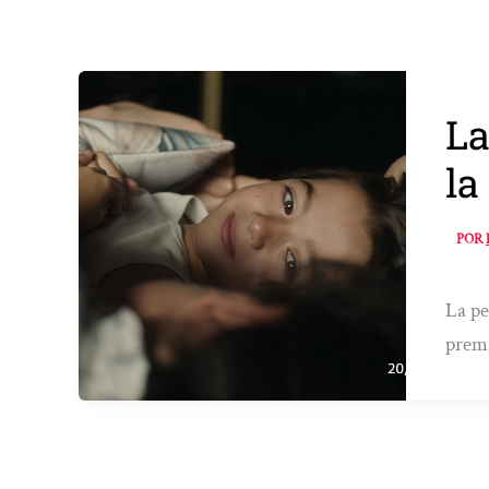
La
la
POR
La pe
premi