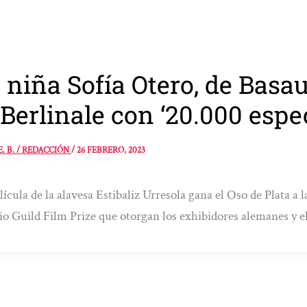
 niña Sofía Otero, de Basau
 Berlinale con ‘20.000 espe
E. B. / REDACCIÓN
/
26 FEBRERO, 2023
lícula de la alavesa Estibaliz Urresola gana el Oso de Plata 
o Guild Film Prize que otorgan los exhibidores alemanes y e