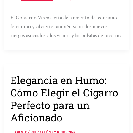
El Gobierno Vasco alerta del aumento del consumo
femenino y advierte también sobre los nuevos
riesgos asociados a los vapers y las bolsitas de nicotina
Elegancia en Humo:
Cómo Elegir el Cigarro
Perfecto para un
Aficionado
POR
S. F. / REDACCIÓN
/
7 JUNIO, 2024