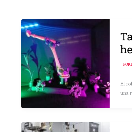
Ta
he
POR
El ro
una r