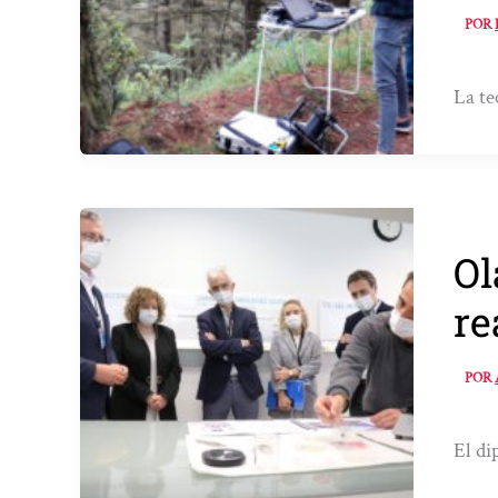
POR
La te
Ol
re
POR
El di