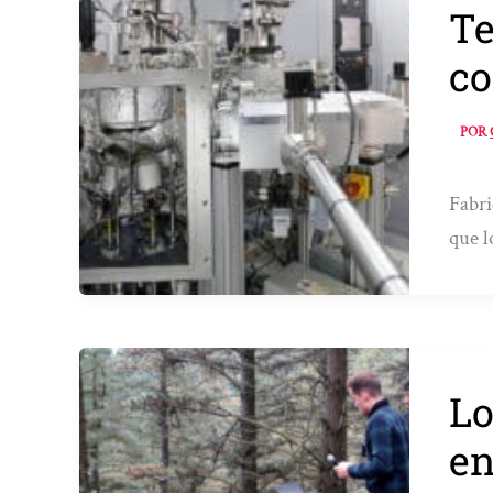
Te
co
POR
Fabri
que l
Lo
en