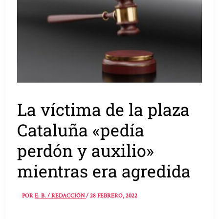
La víctima de la plaza
Cataluña «pedía
perdón y auxilio»
mientras era agredida
POR
E. B. / REDACCIÓN
/
28 FEBRERO, 2022