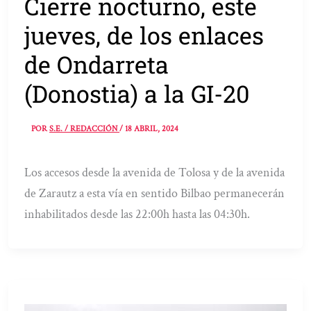
Cierre nocturno, este
jueves, de los enlaces
de Ondarreta
(Donostia) a la GI-20
POR
S.E. / REDACCIÓN
/
18 ABRIL, 2024
Los accesos desde la avenida de Tolosa y de la avenida
de Zarautz a esta vía en sentido Bilbao permanecerán
inhabilitados desde las 22:00h hasta las 04:30h.