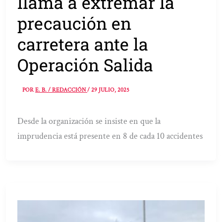
llama a extremar la
precaución en
carretera ante la
Operación Salida
POR
E. B. / REDACCIÓN
/
29 JULIO, 2025
Desde la organización se insiste en que la
imprudencia está presente en 8 de cada 10 accidentes