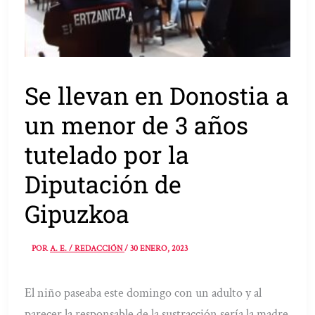
Se llevan en Donostia a
un menor de 3 años
tutelado por la
Diputación de
Gipuzkoa
POR
A. E. / REDACCIÓN
/
30 ENERO, 2023
El niño paseaba este domingo con un adulto y al
parecer la responsable de la sustracción sería la madre