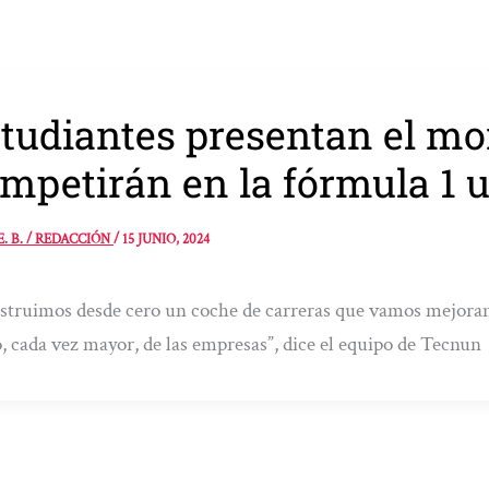
tudiantes presentan el mo
mpetirán en la fórmula 1 u
E. B. / REDACCIÓN
/
15 JUNIO, 2024
truimos desde cero un coche de carreras que vamos mejorand
, cada vez mayor, de las empresas”, dice el equipo de Tecnun