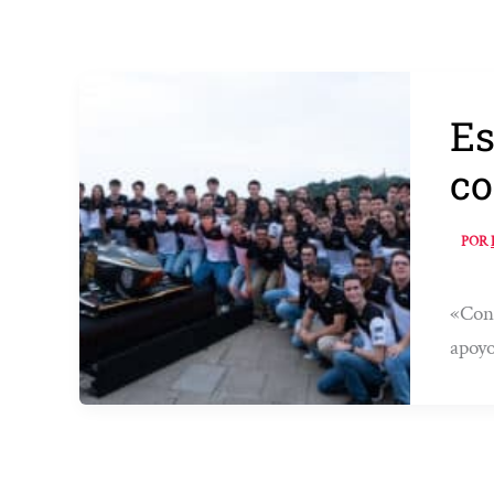
Es
co
POR
«Cons
apoyo