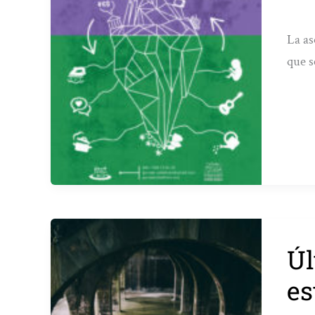
La as
que s
Úl
es