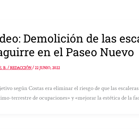
deo: Demolición de las esc
aguirre en el Paseo Nuevo
E. B. / REDACCIÓN
/
22 JUNIO, 2022
jetivo según Costas era eliminar el riesgo de que las escalera
imo-terrestre de ocupaciones» y «mejorar la estética de la f