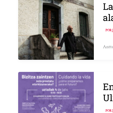
La
al
POR
Antto
En
Ul
POR