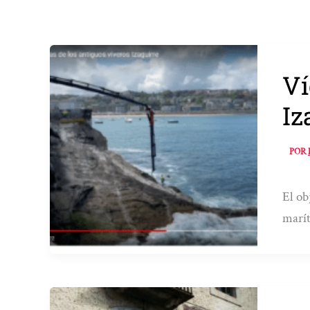
Ví
Iz
POR
El ob
marít