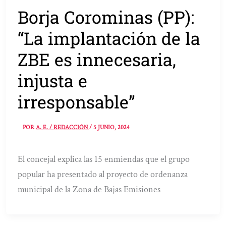
Borja Corominas (PP):
“La implantación de la
ZBE es innecesaria,
injusta e
irresponsable”
POR
A. E. / REDACCIÓN
/
5 JUNIO, 2024
El concejal explica las 15 enmiendas que el grupo
popular ha presentado al proyecto de ordenanza
municipal de la Zona de Bajas Emisiones