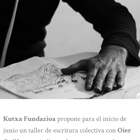
Kutxa Fundazioa
propone para el inicio de
junio un taller de escritura colectiva con
Oier