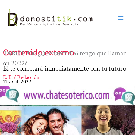
Ir
al
contenido
Contenido externo
TAROT 806 ¿Qué tarot 806 tengo que llamar
en 2022?
Él te conectará inmediatamente con tu futuro
E. B. / Redacción
11 abril, 2022