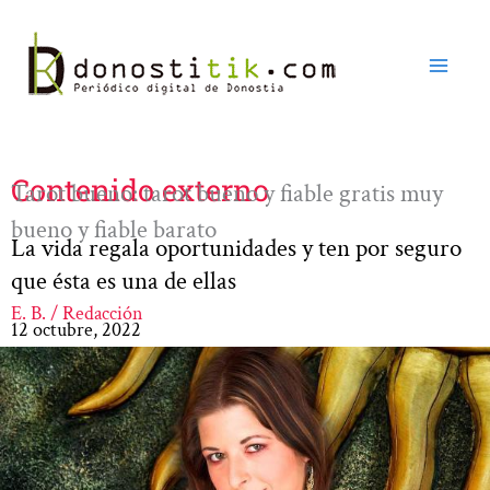
Ir
al
contenido
Contenido externo
Tarot bueno: tarot bueno y fiable gratis muy
bueno y fiable barato
La vida regala oportunidades y ten por seguro
que ésta es una de ellas
E. B. / Redacción
12 octubre, 2022