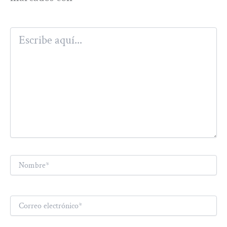
Escribe
aquí...
Nombre*
Correo
electrónico*