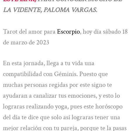
LA VIDENTE, PALOMA VARGAS.
Tarot del amor para
Escorpio
, hoy día sábado 18
de marzo de 2023
En esta jornada, llega a tu vida una
compatibilidad con Géminis. Puesto que
muchas personas regidas por este signo te
ayudaran a canalizar tus emociones, y esto lo
lograras realizando yoga, pues este horóscopo
del día te dice que solo así lograras tener una
mejor relación con tu pareja, porque te la pasas