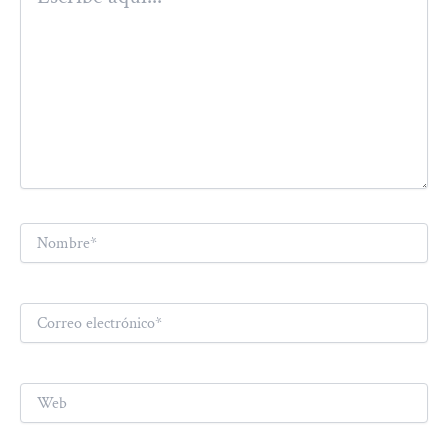
aquí...
Nombre*
Correo
electrónico*
Web