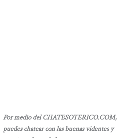
Por medio del CHATESOTERICO.COM,
puedes chatear con las buenas videntes y