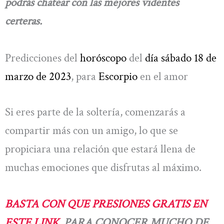
podrás chatear con las mejores videntes
certeras.
Predicciones del
horóscopo
del
día sábado 18 de
marzo de 2023
, para
Escorpio
en el amor
Si eres parte de la soltería, comenzarás a
compartir más con un amigo, lo que se
propiciara una relación que estará llena de
muchas emociones que disfrutas al máximo.
BASTA CON QUE PRESIONES GRATIS EN
ESTE LINK,
PARA CONOCER MUCHO DE