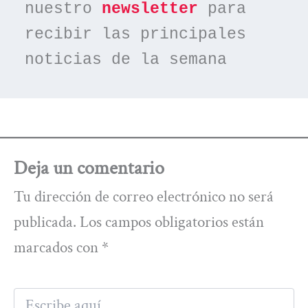
nuestro 
newsletter
 para 
recibir las principales 
noticias de la semana
Deja un comentario
Tu dirección de correo electrónico no será
publicada.
Los campos obligatorios están
marcados con
*
Escribe