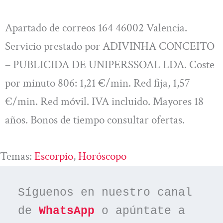
Apartado de correos 164 46002 Valencia.
Servicio prestado por ADIVINHA CONCEITO
– PUBLICIDA DE UNIPERSSOAL LDA. Coste
por minuto 806: 1,21 €/min. Red fija, 1,57
€/min. Red móvil. IVA incluido. Mayores 18
años. Bonos de tiempo consultar ofertas.
Temas:
Escorpio
, 
Horóscopo
Síguenos en nuestro canal 
de 
WhatsApp
 o apúntate a 