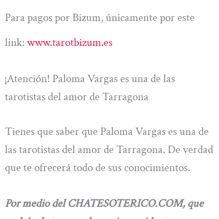
Para pagos por Bizum, únicamente por este
link:
www.tarotbizum.es
¡Atención! Paloma Vargas es una de las
tarotistas del amor de Tarragona
Tienes que saber que Paloma Vargas es una de
las tarotistas del amor de Tarragona. De verdad
que te ofrecerá todo de sus conocimientos.
Por medio del CHATESOTERICO.COM, que