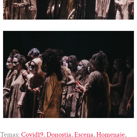
Temas:
Covid19
, 
Donostia
, 
Escena
, 
Homenaje
, 