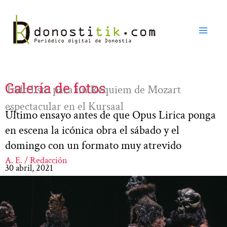
Ir
al
contenido
Galería de fotos
Todo listo para un Réquiem de Mozart
espectacular en el Kursaal
Último ensayo antes de que Opus Lirica ponga
en escena la icónica obra el sábado y el
domingo con un formato muy atrevido
A. E. / Redacción
30 abril, 2021