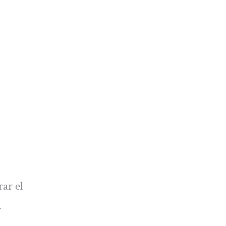
ar el
a