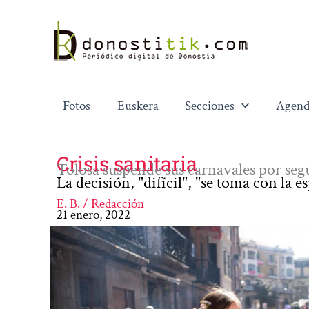
Ir
al
contenido
Fotos
Euskera
Secciones
Agend
Crisis sanitaria
Tolosa suspende sus carnavales por se
La decisión, "difícil", "se toma con la 
E. B. / Redacción
21 enero, 2022