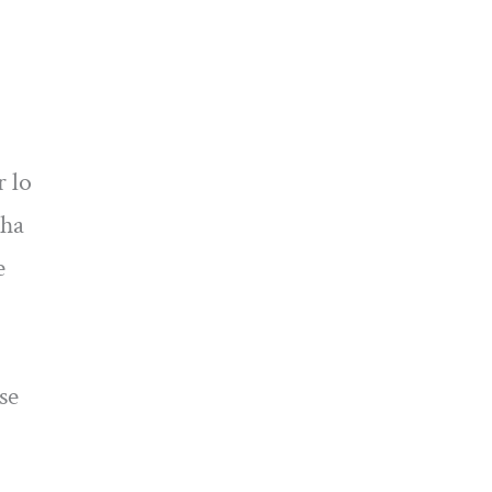
r lo
 ha
e
se