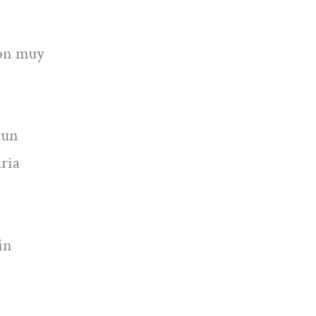
son muy
 un
aria
in