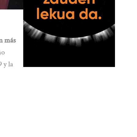
on más
ño
 y la