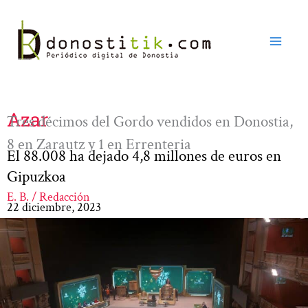
Ir
al
contenido
Azar
Tres décimos del Gordo vendidos en Donostia,
8 en Zarautz y 1 en Errenteria
El 88.008 ha dejado 4,8 millones de euros en
Gipuzkoa
E. B. / Redacción
22 diciembre, 2023