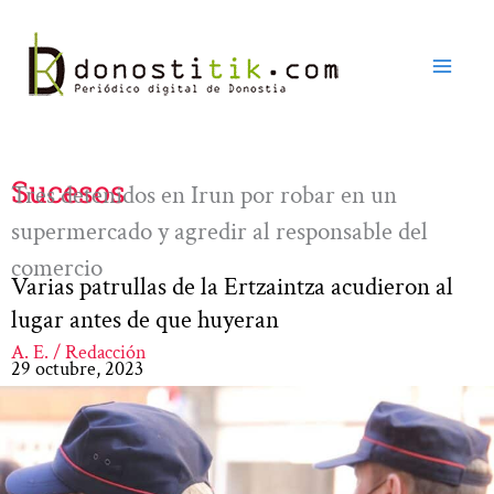
Ir
al
contenido
Sucesos
Tres detenidos en Irun por robar en un
supermercado y agredir al responsable del
comercio
Varias patrullas de la Ertzaintza acudieron al
lugar antes de que huyeran
A. E. / Redacción
29 octubre, 2023