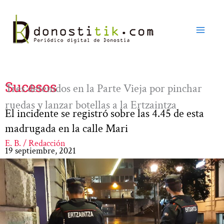
Ir
al
contenido
Sucesos
Tres detenidos en la Parte Vieja por pinchar
ruedas y lanzar botellas a la Ertzaintza
El incidente se registró sobre las 4.45 de esta
madrugada en la calle Mari
E. B. / Redacción
19 septiembre, 2021