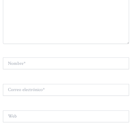
Nombre*
Correo
electrónico*
Web