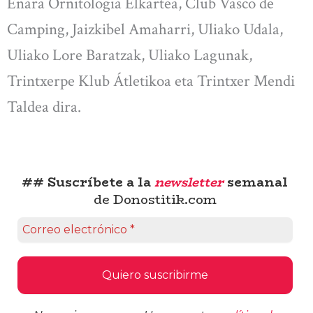
Enara Ornitologia Elkartea, Club Vasco de
Camping, Jaizkibel Amaharri, Uliako Udala,
Uliako Lore Baratzak, Uliako Lagunak,
Trintxerpe Klub Átletikoa eta Trintxer Mendi
Taldea dira.
## Suscríbete a la
newsletter
semanal
de Donostitik.com