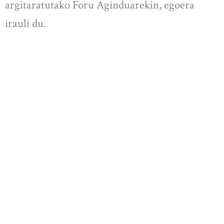
argitaratutako Foru Aginduarekin, egoera
irauli du.