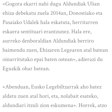
«Gogora ekarri nahi dugu Aldundiak Ulian
ehiza debekatu zuela 2014an, Donostiako eta
Pasaiako Udalek hala eskatuta, herritarren
eskaera sentituari erantzunez. Hala ere,
aurreko denboraldian Aldundiak berriro
baimendu zuen, Ehizaren Legearen atal batean
oinarritutako epai baten ostean», adierazi du
Eguzkik ohar batean.
«Abenduan, Eusko Legebiltzarrak aho batez
aldatu zuen atal hori, eta, nolabait esateko,
aldundiari itzuli zion eskumena». Horrek, atzo