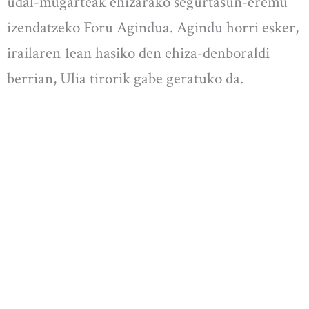
udal-mugarteak ehizarako segurtasun-eremu
izendatzeko Foru Agindua. Agindu horri esker,
irailaren 1ean hasiko den ehiza-denboraldi
berrian, Ulia tirorik gabe geratuko da.