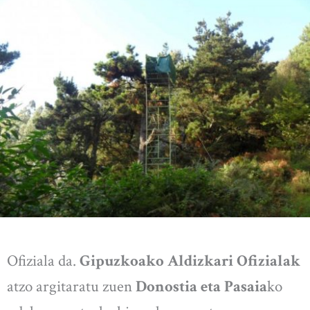
Ofiziala da.
Gipuzkoako Aldizkari Ofizialak
atzo argitaratu zuen
Donostia eta Pasaia
ko