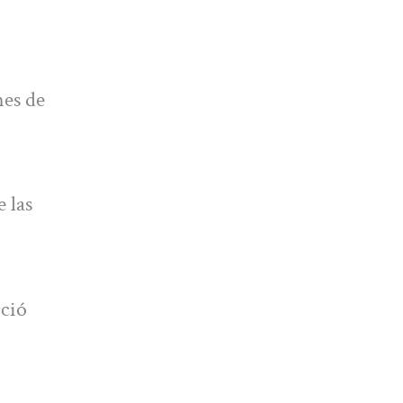
nes de
 las
oció