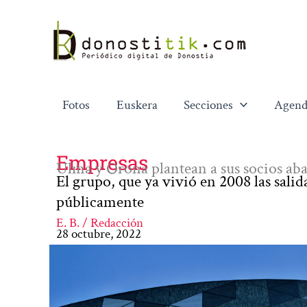
Ir
al
contenido
Fotos
Euskera
Secciones
Agend
Empresas
Ulma y Orona plantean a sus socios a
El grupo, que ya vivió en 2008 las sali
públicamente
E. B. / Redacción
28 octubre, 2022