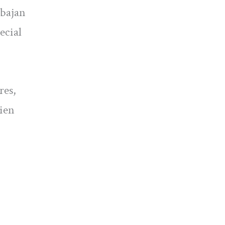
abajan
ecial
res,
cien