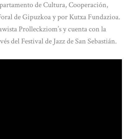
partamento de Cultura, Cooperación,
Foral de Gipuzkoa y por Kutxa Fundazioa.
wista Prolleckziom’s y cuenta con la
vés del Festival de Jazz de San Sebastián.