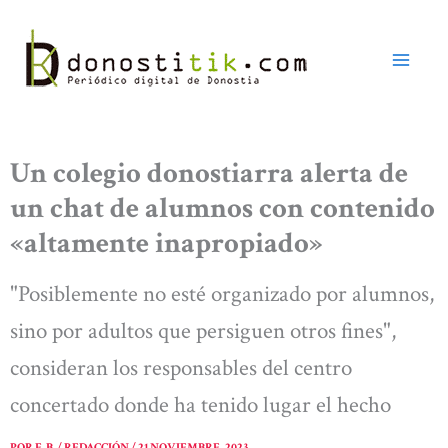
Ir
al
contenido
Un colegio donostiarra alerta de
un chat de alumnos con contenido
«altamente inapropiado»
"Posiblemente no esté organizado por alumnos,
sino por adultos que persiguen otros fines",
consideran los responsables del centro
concertado donde ha tenido lugar el hecho
POR
E. B. / REDACCIÓN
/
21 NOVIEMBRE, 2023